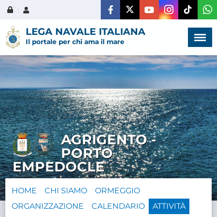
Menù
×
LEGA NAVALE ITALIANA
Il portale per chi ama il mare
HOME
CHI SIAMO
AGRIGENTO -
LA VITA
PORTO
DELL'ASSOCIAZIONE
EMPEDOCLE
COMUNICAZIONE,
HOME
CHI SIAMO
ORMEGGIO
PROGETTI ED EDITORIA
ORGANIZZAZIONE
CALENDARIO
ATTIVITÀ
AMMINISTRAZIONE