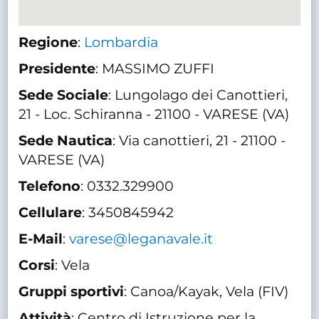
Regione
:
Lombardia
Presidente
: MASSIMO ZUFFI
Sede Sociale
: Lungolago dei Canottieri,
21 - Loc. Schiranna - 21100 - VARESE (VA)
Sede Nautica
: Via canottieri, 21 - 21100 -
VARESE (VA)
Telefono
: 0332.329900
Cellulare
: 3450845942
E-Mail
:
varese@leganavale.it
Corsi
: Vela
Gruppi sportivi
: Canoa/Kayak, Vela (FIV)
Attività
: Centro di Istruzione per la