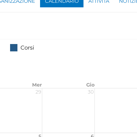
ANIZZAZIONE
CALENDARIO
ATTIVITÀ
NOTIZI
Corsi
Mer
Gio
29
30
5
6