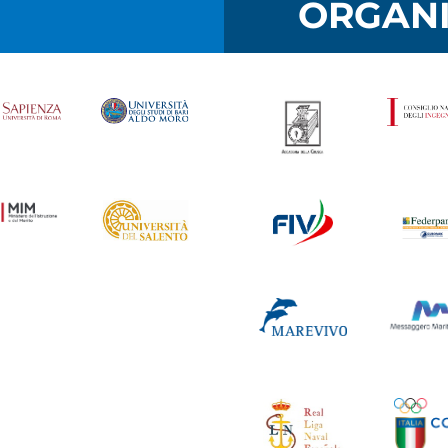
I
ORGANI