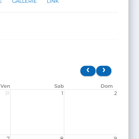
E
GALLERIE
LINK
Ven
Sab
Dom
31
1
2
7
8
9