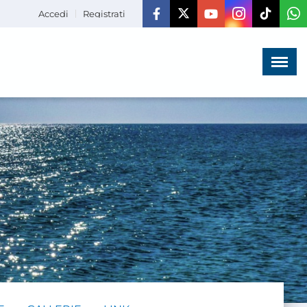
Accedi
Registrati
Menù
×
HOME
CHI SIAMO
LA VITA
DELL'ASSOCIAZIONE
COMUNICAZIONE,
PROGETTI ED EDITORIA
AMMINISTRAZIONE
TRASPARENTE