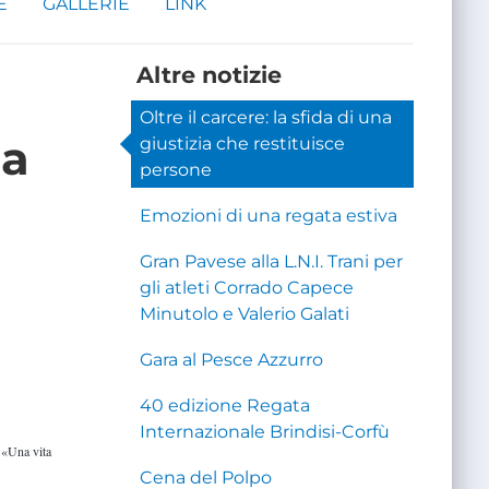
E
GALLERIE
LINK
Altre notizie
Oltre il carcere: la sfida di una
ia
giustizia che restituisce
persone
Emozioni di una regata estiva
Gran Pavese alla L.N.I. Trani per
gli atleti Corrado Capece
Minutolo e Valerio Galati
Gara al Pesce Azzurro
40 edizione Regata
Internazionale Brindisi-Corfù
 «Una vita
Cena del Polpo