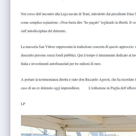
Nel corso dell’incontro alla Lega navale di Trani, introdotto dal presidente Dino
come semplice espiazione: «Non basta dire “ho pagato” togliendo la libertà. Il ve
sull’autodisciplina del detenuto.
La masseria San Vittore rappresenta la traduzione concreta di questo approccio: u
duecento persone senza fondi pubblici. Qui il tempo è interamente dedicato al lavoro
Italia e investimenti autofinanziati per tre milioni di euro.
A portare la testimonianza diretta è stato don Riccardo Agresti, che ha ricordato le
caso di un ex detenuto oggi imprenditore. L'
istituzione in Puglia dell’uffic
LP