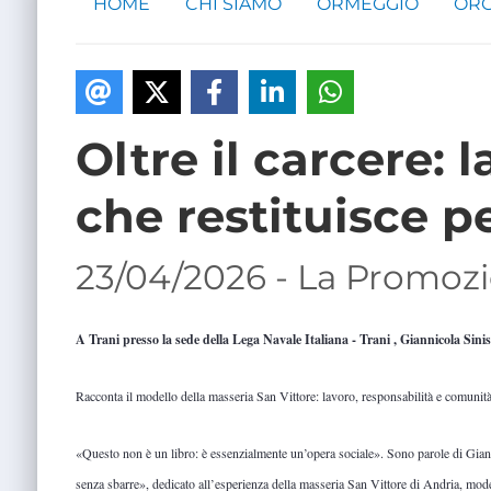
HOME
CHI SIAMO
ORMEGGIO
ORG
Oltre il carcere: l
che restituisce p
23/04/2026 - La Promozi
A Trani presso la sede della Lega Navale Italiana - Trani , Giannicola Sin
Racconta il modello della masseria San Vittore: lavoro, responsabilità e comunità 
«Questo non è un libro: è essenzialmente un’opera sociale». Sono parole di Giann
senza sbarre», dedicato all’esperienza della masseria San Vittore di Andria, model