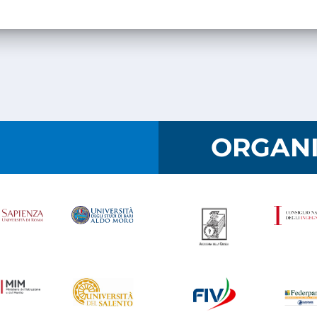
I
ORGANI