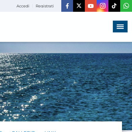
Accedi
Registrati
Menù
×
HOME
CHI SIAMO
LA VITA
DELL'ASSOCIAZIONE
COMUNICAZIONE,
PROGETTI ED EDITORIA
AMMINISTRAZIONE
TRASPARENTE