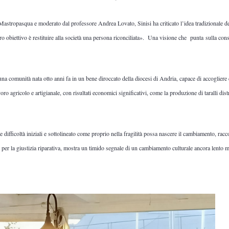
 Mastropasqua e moderato dal professore Andrea Lovato, Sinisi ha criticato l’idea tradizionale d
ro obiettivo è restituire alla società una persona riconciliata». Una visione che punta sulla con
na comunità nata otto anni fa in un bene diroccato della diocesi di Andria, capace di accogliere 
 agricolo e artigianale, con risultati economici significativi, come la produzione di taralli distri
 difficoltà iniziali e sottolineato come proprio nella fragilità possa nascere il cambiamento, racc
io per la giustizia riparativa, mostra un timido segnale di un cambiamento culturale ancora lento ma