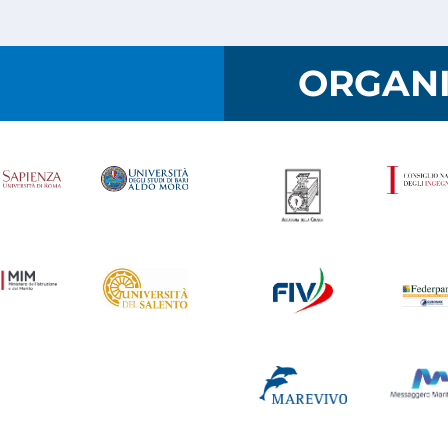
I
ORGANI