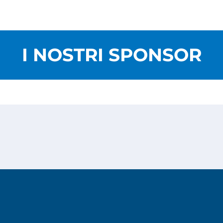
I NOSTRI SPONSOR
Privacy Policy
Cookies Policy
Copyright © 2026
Risesoft S.r.l.
- All Rights reserved.