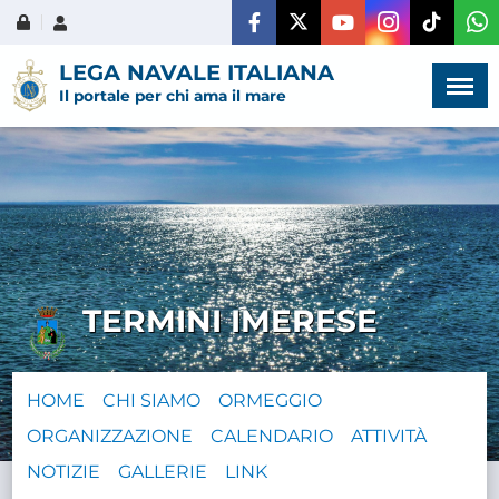
Menù
×
LEGA NAVALE ITALIANA
Il portale per chi ama il mare
HOME
CHI SIAMO
TERMINI IMERESE
LA VITA
DELL'ASSOCIAZIONE
HOME
CHI SIAMO
ORMEGGIO
COMUNICAZIONE,
ORGANIZZAZIONE
CALENDARIO
ATTIVITÀ
PROGETTI ED EDITORIA
NOTIZIE
GALLERIE
LINK
AMMINISTRAZIONE