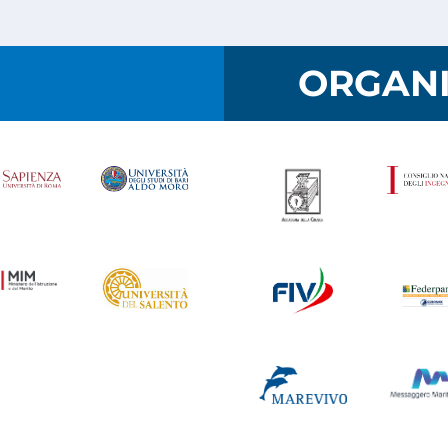
I
ORGANI