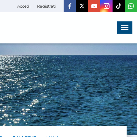
Accedi
Registrati
Menù
×
HOME
CHI SIAMO
LA VITA
DELL'ASSOCIAZIONE
COMUNICAZIONE,
PROGETTI ED EDITORIA
AMMINISTRAZIONE
TRASPARENTE