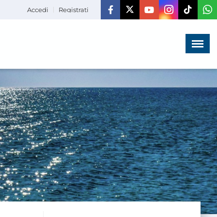
Accedi
Registrati
Menù
×
HOME
CHI SIAMO
LA VITA
DELL'ASSOCIAZIONE
COMUNICAZIONE,
PROGETTI ED EDITORIA
AMMINISTRAZIONE
TRASPARENTE