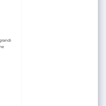
 grandi
che