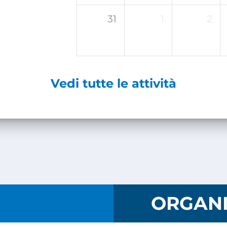
31
1
2
Vedi tutte le attività
I
ORGANI