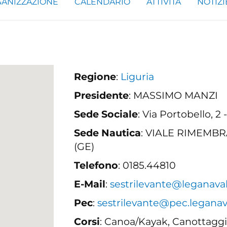
ANIZZAZIONE
CALENDARIO
ATTIVITÀ
NOTIZI
Regione
:
Liguria
Presidente
: MASSIMO MANZI
Sede Sociale
: Via Portobello, 
Sede Nautica
: VIALE RIMEMBR
(GE)
Telefono
: 0185.44810
E-Mail
:
sestrilevante@leganaval
Pec
:
sestrilevante@pec.leganava
Corsi
: Canoa/Kayak, Canottaggi