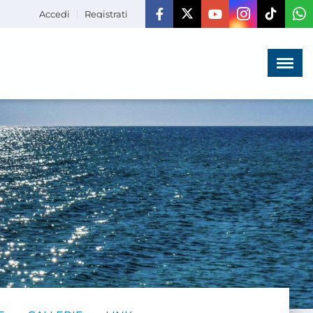
Accedi
Registrati
Menù
×
HOME
CHI SIAMO
LA VITA
DELL'ASSOCIAZIONE
COMUNICAZIONE,
PROGETTI ED EDITORIA
AMMINISTRAZIONE
TRASPARENTE