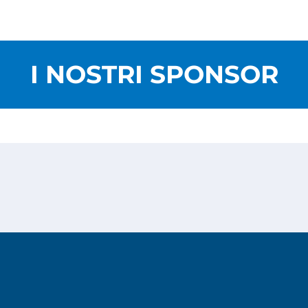
I NOSTRI SPONSOR
Privacy Policy
Cookies Policy
Copyright © 2026
Risesoft S.r.l.
- All Rights reserved.