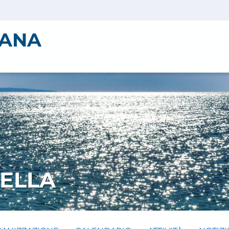
IANA
ELLA