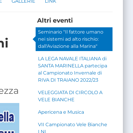
E
GALLERIE
LINK
Altri eventi
Seminario "Il fattore umano
mi
nei sistemi ad alto rischio:
dall'Aviazione alla Marina"
LA LEGA NAVALE ITALIANA di
SANTA MARINELLA partecipa
al Campionato Invernale di
RIVA DI TRAIANO 2022/23
ezza
VELEGGIATA DI CIRCOLO A
VELE BIANCHE
Apericena e Musica
VII Campionato Vele Bianche
LNI