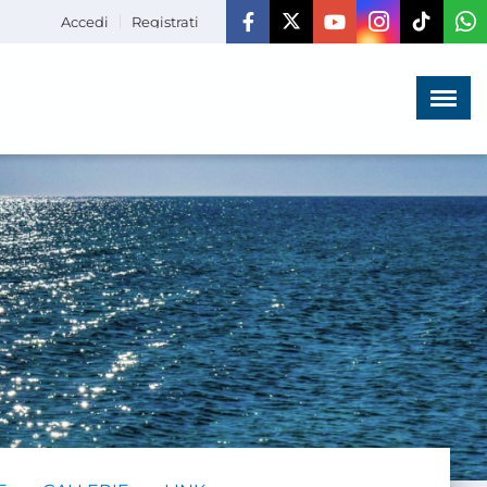
Accedi
Registrati
Menù
×
HOME
CHI SIAMO
LA VITA
DELL'ASSOCIAZIONE
COMUNICAZIONE,
PROGETTI ED EDITORIA
AMMINISTRAZIONE
TRASPARENTE