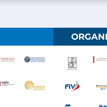
I
ORGANI