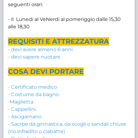
seguenti orari:
- il Lunedi al VeNerdi al pomeriggio dalle 15,30
alle 18,30
REQUISITI E ATTREZZATURA
- devi avere almeno 6 anni
- devi sapere nuotare
COSA DEVI PORTARE
- Certificato medico
- Costume da bagno
-Maglietta
- Cappellini
- Ascigamano
- Sacrpe da ginnastica, da scogli o sandali chiuse
(no infradito o ciabatte)