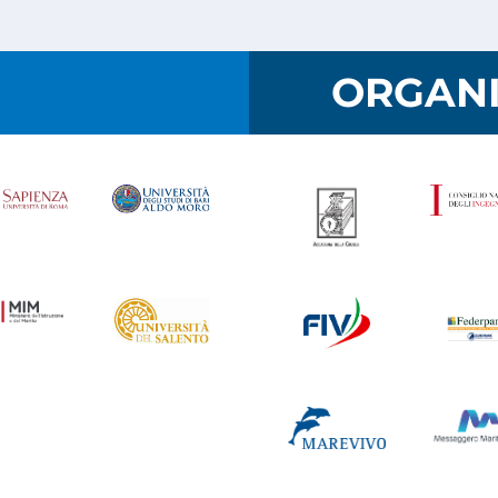
I
ORGANI