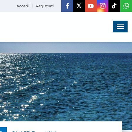
Accedi
Registrati
Menù
×
HOME
CHI SIAMO
LA VITA
DELL'ASSOCIAZIONE
COMUNICAZIONE,
PROGETTI ED EDITORIA
AMMINISTRAZIONE
TRASPARENTE