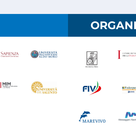
I
ORGANI