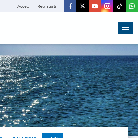
Accedi
Registrati
Menù
×
HOME
CHI SIAMO
LA VITA
DELL'ASSOCIAZIONE
COMUNICAZIONE,
PROGETTI ED EDITORIA
AMMINISTRAZIONE
TRASPARENTE