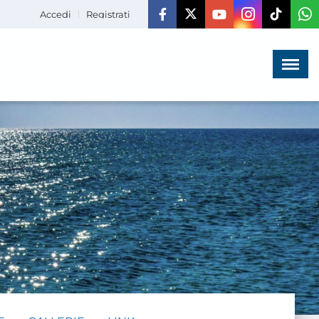
Accedi
Registrati
Menù
×
HOME
CHI SIAMO
LA VITA
DELL'ASSOCIAZIONE
COMUNICAZIONE,
PROGETTI ED EDITORIA
AMMINISTRAZIONE
TRASPARENTE