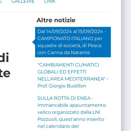
E
GALLERIE
LINK
Altre notizie
Dal 14/09/2024 al 15/09/2024 -
CAMPIONATO ITALIANO per
squadre di società, di Pesca
con Canna da Natante
di
"CAMBIAMENTI CLIMATICI
te
GLOBALI ED EFFETTI
NELL'AREA MEDITERRANEA" -
Prof. Giorgio Budillon
SULLA ROTTA DI ENEA -
Immancabile appuntamento
velico organizzato dalla LNI
Pozzuoli, quest'anno inserito
nel calendario del