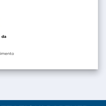
 da
gimento