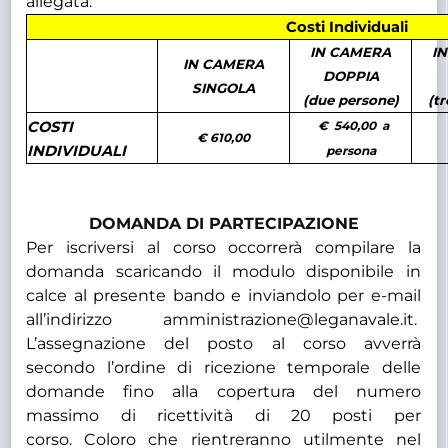
allegata.
Costi Individuali
IN CAMERA
I
IN CAMERA
DOPPIA
SINGOLA
(due persone)
(t
COSTI
€ 540,00 a
€
€ 610,00
INDIVIDUALI
persona
DOMANDA DI PARTECIPAZIONE
Per iscriversi al corso occorrerà compilare la
domanda scaricando il modulo disponibile in
calce al presente bando e inviandolo per e-mail
all’indirizzo amministrazione@leganavale.it.
L’assegnazione del posto al corso avverrà
secondo l’ordine di ricezione temporale delle
domande fino alla copertura del numero
massimo di ricettività
di 20 posti per
corso.
Coloro che rientreranno utilmente nel