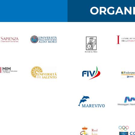
I
ORGANI