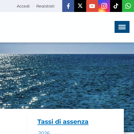
Accedi
Registrati
Menù
×
HOME
CHI SIAMO
LA VITA
DELL'ASSOCIAZIONE
COMUNICAZIONE,
PROGETTI ED EDITORIA
AMMINISTRAZIONE
TRASPARENTE
Tassi di assenza
2026