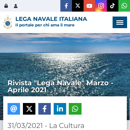
Menù
×
LEGA NAVALE ITALIANA
Il portale per chi ama il mare
HOME
CHI SIAMO
Rivista "Lega Navale" Marzo -
Aprile 2021
LA VITA
DELL'ASSOCIAZIONE
COMUNICAZIONE,
PROGETTI ED EDITORIA
31/03/2021 - La Cultura
AMMINISTRAZIONE