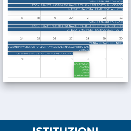
VIENI A REMARE CON NOI!!!
LEZIONI PRIVATE NUOTO-LEGA NAVALE ITALIANA SEZ PORTO SAN GIORGIO
UN ESTATE MAI VISTA - CAMPUS VELA NUOTO
17
18
19
20
21
22
23
VIENI A REMARE CON NOI!!!
LEZIONI PRIVATE NUOTO-LEGA NAVALE ITALIANA SEZ PORTO SAN GIORGIO
UN ESTATE MAI VISTA - CAMPUS VELA NUOTO
24
25
26
27
28
29
30
VIENI A REMARE CON NOI!!!
LEZIONI PRIVATE NUOTO-LEGA NAVALE ITALIANA SEZ PORTO SAN
GIORGIO
UN ESTATE MAI VISTA - CAMPUS VELA NUOTO
31
1
2
3
4
5
6
CAMPIONATO
ITALIANO
OPEN
Classe
Marblehead
Modelvela
Italia - 4 - 5 -
6 settembre
2026
ISTITUZIONI