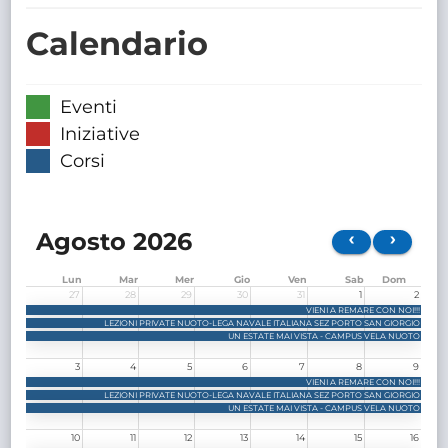
TRASPARENTE
Calendario
Eventi
Iniziative
Corsi
Agosto 2026
Lun
Mar
Mer
Gio
Ven
Sab
Dom
27
28
29
30
31
1
2
VIENI A REMARE CON NOI!!!
LEZIONI PRIVATE NUOTO-LEGA NAVALE ITALIANA SEZ PORTO SAN GIORGIO
UN ESTATE MAI VISTA - CAMPUS VELA NUOTO
3
4
5
6
7
8
9
VIENI A REMARE CON NOI!!!
LEZIONI PRIVATE NUOTO-LEGA NAVALE ITALIANA SEZ PORTO SAN GIORGIO
UN ESTATE MAI VISTA - CAMPUS VELA NUOTO
10
11
12
13
14
15
16