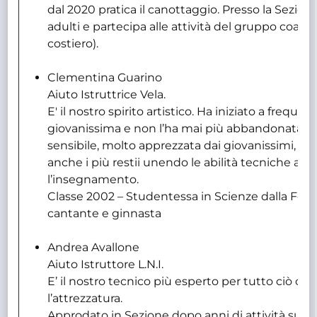
dal 2020 pratica il canottaggio. Presso la Sezione 
adulti e partecipa alle attività del gruppo coast
costiero).
Clementina Guarino
Aiuto Istruttrice Vela.
E' il nostro spirito artistico. Ha iniziato a freque
giovanissima e non l’ha mai più abbandonata. Is
sensibile, molto apprezzata dai giovanissimi, rie
anche i più restii unendo le abilità tecniche all
l’insegnamento.
Classe 2002 – Studentessa in Scienze dalla For
cantante e ginnasta
Andrea Avallone
Aiuto Istruttore L.N.I.
E’ il nostro tecnico più esperto per tutto ciò ch
l’attrezzatura.
Approdato in Sezione dopo anni di attività su do