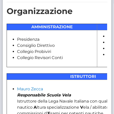
TRASPARENTE
Organizzazione
AMMINISTRAZIONE
Seg
Presidenza
Att
Consiglio Direttivo
Cor
Collegio Probiviri
Cen
Collegio Revisori Conti
ISTRUTTORI
Mauro Zecca
Responsabile Scuola Vela
Istruttore della Lega Navale Italiana con qualifi
nautico
A
ltura specializzazione
V
ela / abilitato a
commissioni d’
E
sami per patenti nautiche.