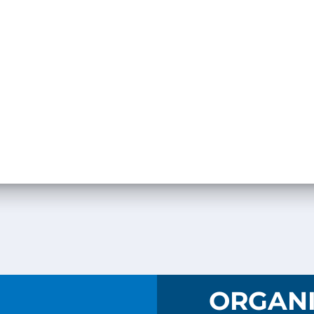
I
ORGANI