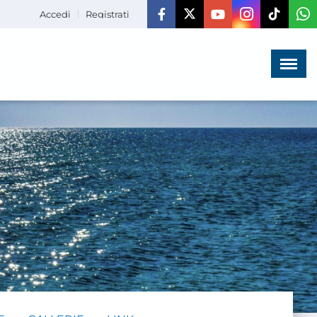
Accedi
Registrati
Menù
×
HOME
CHI SIAMO
LA VITA
DELL'ASSOCIAZIONE
COMUNICAZIONE,
PROGETTI ED EDITORIA
AMMINISTRAZIONE
TRASPARENTE