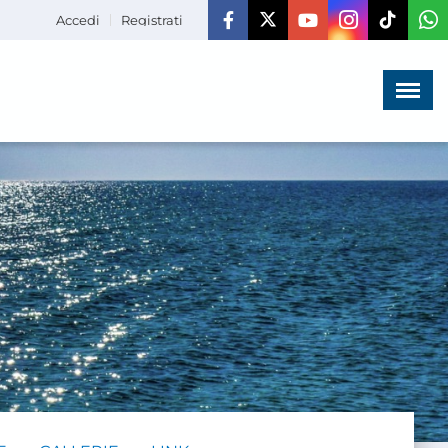
Accedi
Registrati
Menù
×
HOME
CHI SIAMO
LA VITA
DELL'ASSOCIAZIONE
COMUNICAZIONE,
PROGETTI ED EDITORIA
AMMINISTRAZIONE
TRASPARENTE