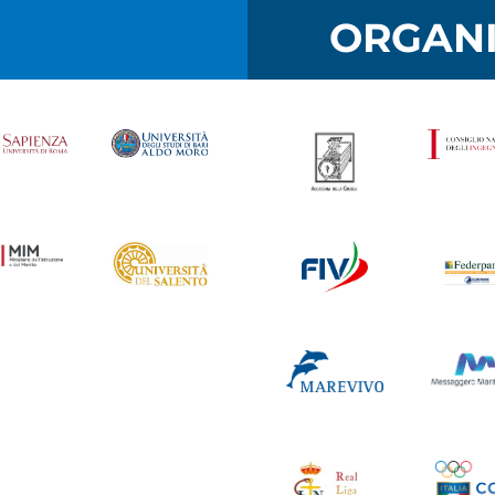
I
ORGANI