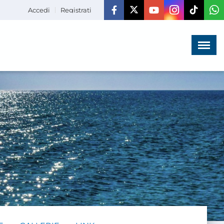
Accedi
Registrati
Menù
×
HOME
CHI SIAMO
LA VITA
DELL'ASSOCIAZIONE
COMUNICAZIONE,
PROGETTI ED EDITORIA
AMMINISTRAZIONE
TRASPARENTE