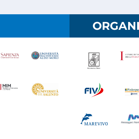
I
ORGANI