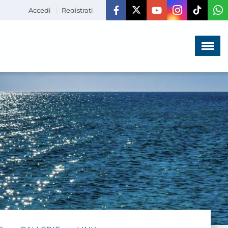
Accedi
Registrati
Menù
×
HOME
CHI SIAMO
LA VITA
DELL'ASSOCIAZIONE
COMUNICAZIONE,
PROGETTI ED EDITORIA
AMMINISTRAZIONE
TRASPARENTE