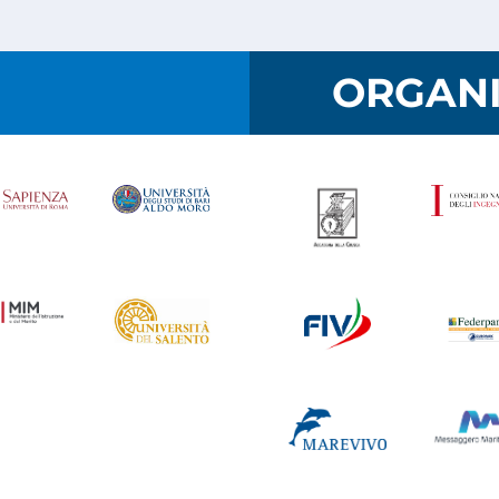
I
ORGANI