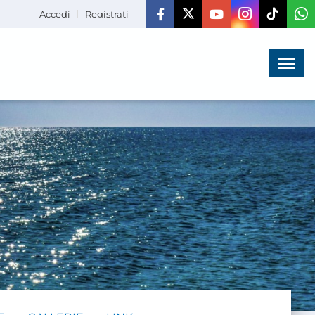
Accedi
Registrati
Menù
×
HOME
CHI SIAMO
LA VITA
DELL'ASSOCIAZIONE
COMUNICAZIONE,
PROGETTI ED EDITORIA
AMMINISTRAZIONE
TRASPARENTE