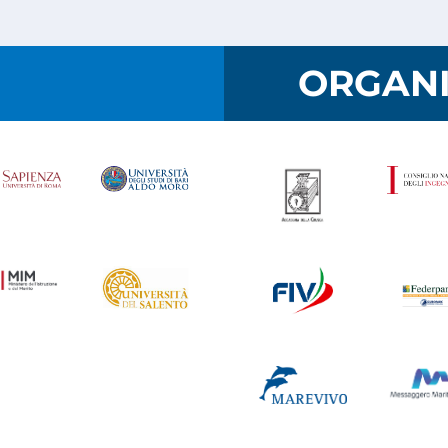
I
ORGANI