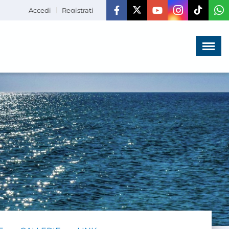
Accedi
Registrati
Menù
×
HOME
CHI SIAMO
LA VITA
DELL'ASSOCIAZIONE
COMUNICAZIONE,
PROGETTI ED EDITORIA
AMMINISTRAZIONE
TRASPARENTE