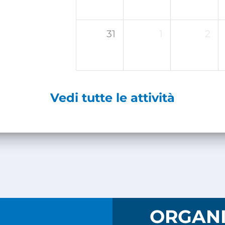
31
1
2
Vedi tutte le attività
I
ORGANI