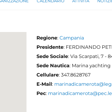
ANIZZAZIONE
CALENDARIO
ATTIVITÀ
NOTIZI
Regione
:
Campania
Presidente
: FERDINANDO PE
Sede Sociale
: Via Scarpati, 7
Sede Nautica
: Marina yachting
Cellulare
: 347.8628767
E-Mail
:
marinadicamerota@lega
Pec
:
marinadicamerota@pec.leg