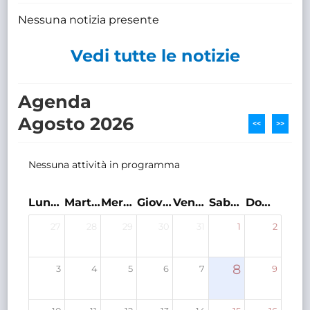
Nessuna notizia presente
Vedi tutte le notizie
Agenda
Agosto 2026
<<
>>
Nessuna attività in programma
Lunedì
Martedì
Mercoledì
Giovedì
Venerdì
Sabato
Domenica
27
28
29
30
31
1
2
8
3
4
5
6
7
9