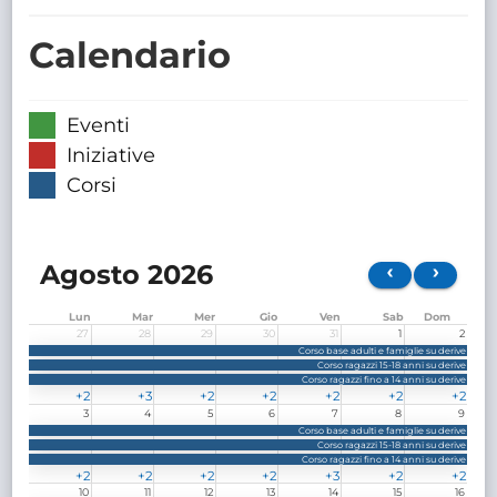
TRASPARENTE
Calendario
Eventi
Iniziative
Corsi
Agosto 2026
Lun
Mar
Mer
Gio
Ven
Sab
Dom
27
28
29
30
31
1
2
Corso base adulti e famiglie su derive
Corso ragazzi 15-18 anni su derive
Corso ragazzi fino a 14 anni su derive
+2
+3
+2
+2
+2
+2
+2
eventi
eventi
eventi
eventi
eventi
eventi
eventi
3
4
5
6
7
8
9
Corso base adulti e famiglie su derive
Corso ragazzi 15-18 anni su derive
Corso ragazzi fino a 14 anni su derive
+2
+2
+2
+2
+3
+2
+2
eventi
eventi
eventi
eventi
eventi
eventi
eventi
10
11
12
13
14
15
16