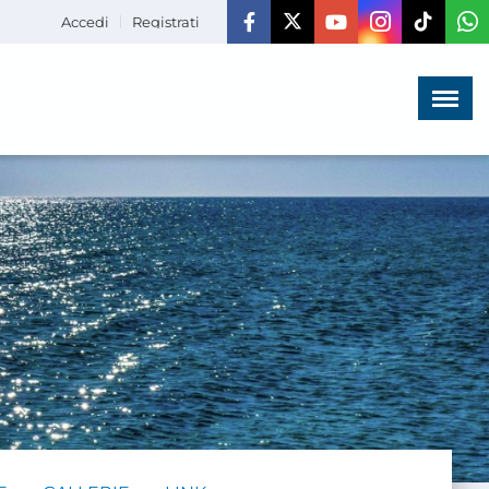
Accedi
Registrati
Menù
×
HOME
CHI SIAMO
LA VITA
DELL'ASSOCIAZIONE
COMUNICAZIONE,
PROGETTI ED EDITORIA
AMMINISTRAZIONE
TRASPARENTE