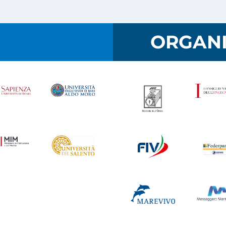
I
ORGANI