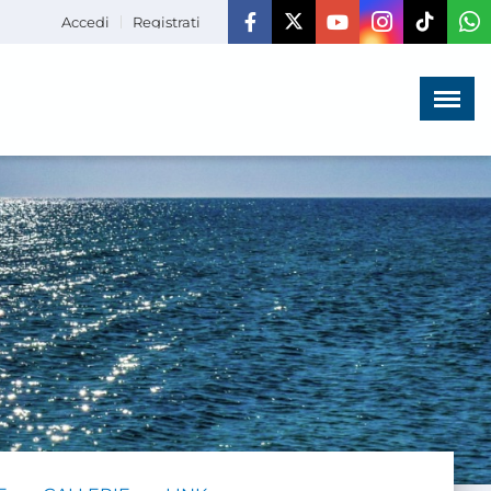
Accedi
Registrati
Menù
×
HOME
CHI SIAMO
LA VITA
DELL'ASSOCIAZIONE
COMUNICAZIONE,
PROGETTI ED EDITORIA
AMMINISTRAZIONE
TRASPARENTE