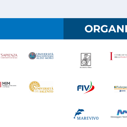
I
ORGANI