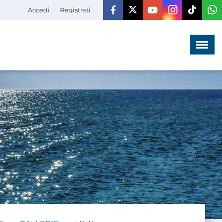
Accedi
Registrati
Menù
×
HOME
CHI SIAMO
LA VITA
DELL'ASSOCIAZIONE
COMUNICAZIONE,
PROGETTI ED EDITORIA
AMMINISTRAZIONE
TRASPARENTE