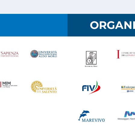
I
ORGANI