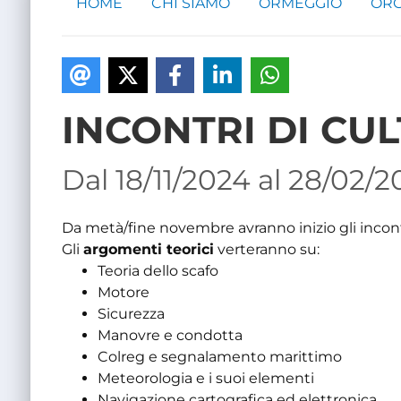
HOME
CHI SIAMO
ORMEGGIO
ORG
INCONTRI DI CU
Dal 18/11/2024 al 28/02/
Da metà/fine novembre avranno inizio gli incontri
Gli
argomenti teorici
verteranno su:
Teoria dello scafo
Motore
Sicurezza
Manovre e condotta
Colreg e segnalamento marittimo
Meteorologia e i suoi elementi
Navigazione cartografica ed elettronica