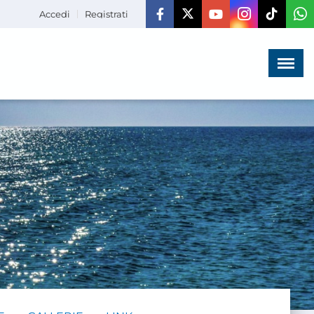
Accedi
Registrati
Menù
×
HOME
CHI SIAMO
LA VITA
DELL'ASSOCIAZIONE
COMUNICAZIONE,
PROGETTI ED EDITORIA
AMMINISTRAZIONE
TRASPARENTE