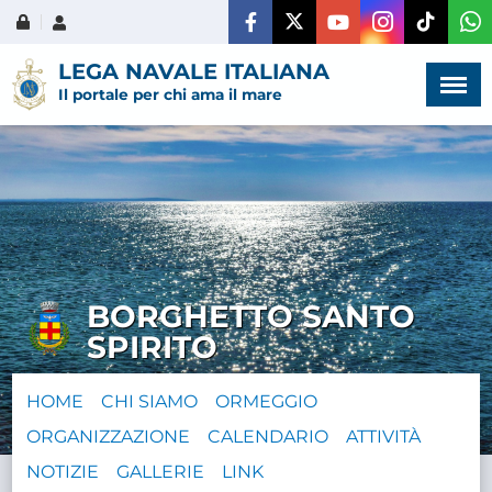
Menù
×
LEGA NAVALE ITALIANA
Il portale per chi ama il mare
HOME
CHI SIAMO
BORGHETTO SANTO
LA VITA
SPIRITO
DELL'ASSOCIAZIONE
HOME
CHI SIAMO
ORMEGGIO
COMUNICAZIONE,
ORGANIZZAZIONE
CALENDARIO
PROGETTI ED EDITORIA
ATTIVITÀ
NOTIZIE
GALLERIE
LINK
AMMINISTRAZIONE