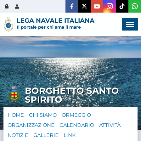
Menù
×
LEGA NAVALE ITALIANA
Il portale per chi ama il mare
HOME
CHI SIAMO
BORGHETTO SANTO
LA VITA
SPIRITO
DELL'ASSOCIAZIONE
HOME
CHI SIAMO
ORMEGGIO
COMUNICAZIONE,
ORGANIZZAZIONE
CALENDARIO
PROGETTI ED EDITORIA
ATTIVITÀ
NOTIZIE
GALLERIE
LINK
AMMINISTRAZIONE