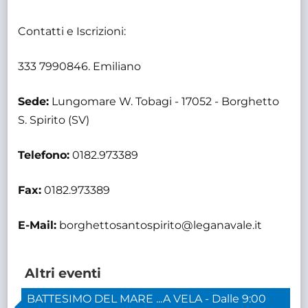
Contatti e Iscrizioni:
333 7990846. Emiliano
Sede:
Lungomare W. Tobagi - 17052 - Borghetto
S. Spirito (SV)
Telefono:
0182.973389
Fax:
0182.973389
E-Mail:
borghettosantospirito@leganavale.it
Altri eventi
BATTESIMO DEL MARE ...A VELA - Dalle 9:00