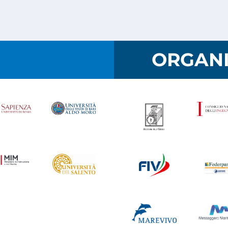
I
ORGANI