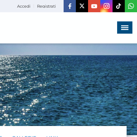
Accedi
Registrati
Menù
×
HOME
CHI SIAMO
LA VITA
DELL'ASSOCIAZIONE
COMUNICAZIONE,
PROGETTI ED EDITORIA
AMMINISTRAZIONE
TRASPARENTE