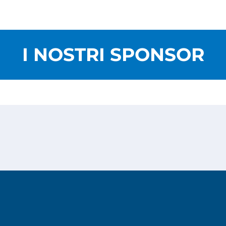
I NOSTRI SPONSOR
Privacy Policy
Cookies Policy
Copyright © 2026
Risesoft S.r.l.
- All Rights reserved.