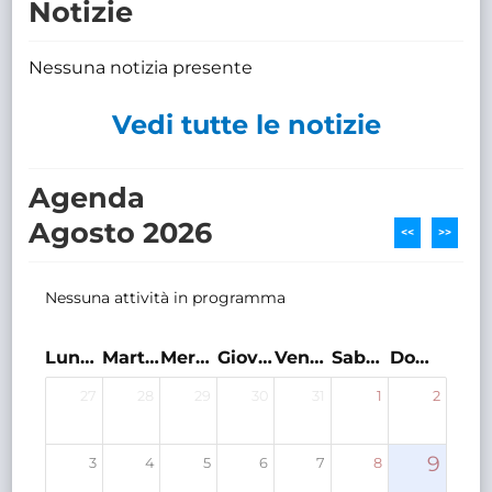
Notizie
Nessuna notizia presente
Vedi tutte le notizie
Agenda
Agosto 2026
<<
>>
Nessuna attività in programma
Lunedì
Martedì
Mercoledì
Giovedì
Venerdì
Sabato
Domenica
27
28
29
30
31
1
2
9
3
4
5
6
7
8