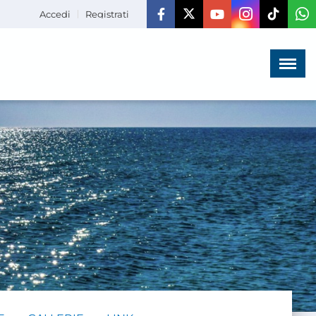
Accedi
Registrati
Menù
×
HOME
CHI SIAMO
LA VITA
DELL'ASSOCIAZIONE
COMUNICAZIONE,
PROGETTI ED EDITORIA
AMMINISTRAZIONE
TRASPARENTE