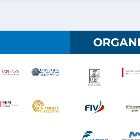
I
ORGANI