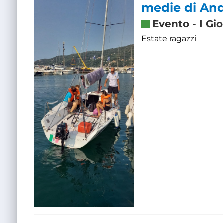
medie di An
Evento
-
I Gi
Estate ragazzi