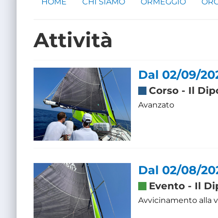
HOME
CHI SIAMO
ORMEGGIO
ORG
Attività
Dal 02/09/202
Corso
-
Il Di
Avanzato
Dal 02/08/20
Evento
-
Il D
Avvicinamento alla v