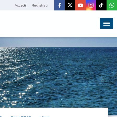
Accedi
Registrati
Menù
×
HOME
CHI SIAMO
LA VITA
DELL'ASSOCIAZIONE
COMUNICAZIONE,
PROGETTI ED EDITORIA
AMMINISTRAZIONE
TRASPARENTE