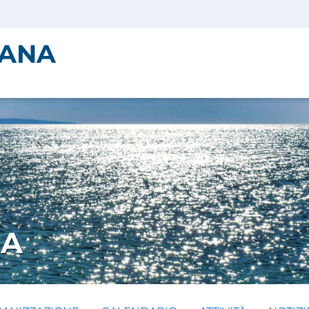
IANA
IA