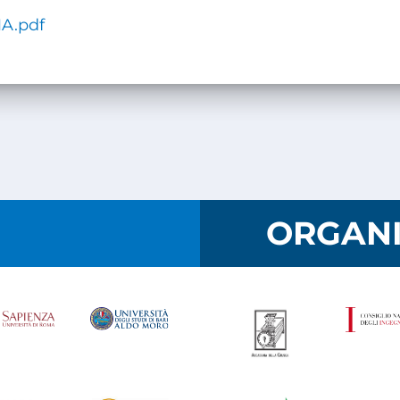
A.pdf
I
ORGANI