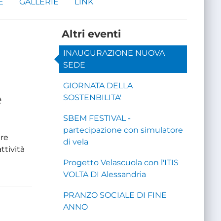
E
GALLERIE
LINK
Altri eventi
INAUGURAZIONE NUOVA
SEDE
GIORNATA DELLA
e
SOSTENBILITA'
SBEM FESTIVAL -
e
partecipazione con simulatore
are
di vela
ttività
Progetto Velascuola con l'ITIS
VOLTA DI Alessandria
PRANZO SOCIALE DI FINE
ANNO