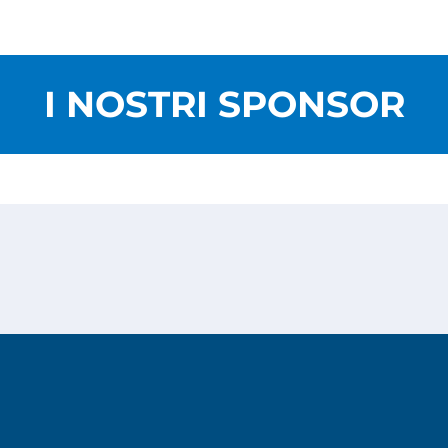
I NOSTRI SPONSOR
Privacy Policy
Cookies Policy
Copyright © 2026
Risesoft S.r.l.
- All Rights reserved.