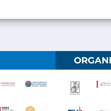
I
ORGANI