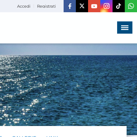
Accedi
Registrati
Menù
×
HOME
CHI SIAMO
LA VITA
DELL'ASSOCIAZIONE
COMUNICAZIONE,
PROGETTI ED EDITORIA
AMMINISTRAZIONE
TRASPARENTE