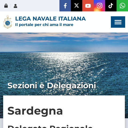
Menù
×
LEGA NAVALE ITALIANA
Il portale per chi ama il mare
HOME
CHI SIAMO
Sezioni e Delegazioni
LA VITA
DELL'ASSOCIAZIONE
Sardegna
COMUNICAZIONE,
PROGETTI ED EDITORIA
AMMINISTRAZIONE