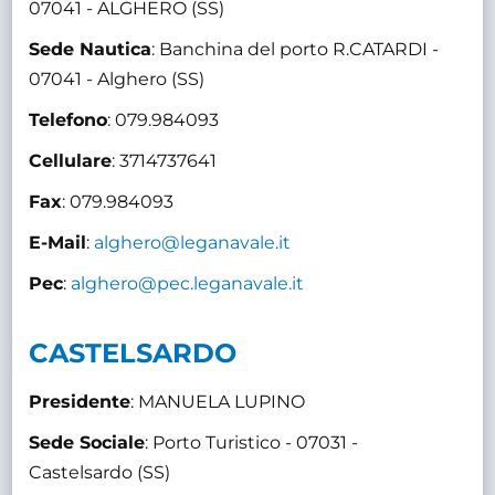
07041 - ALGHERO (SS)
Sede Nautica
: Banchina del porto R.CATARDI -
07041 - Alghero (SS)
Telefono
: 079.984093
Cellulare
: 3714737641
Fax
: 079.984093
E-Mail
:
alghero@leganavale.it
Pec
:
alghero@pec.leganavale.it
CASTELSARDO
Presidente
: MANUELA LUPINO
Sede Sociale
: Porto Turistico - 07031 -
Castelsardo (SS)