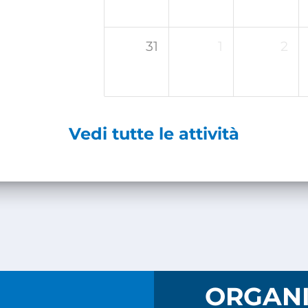
31
1
2
Vedi tutte le attività
I
ORGANI