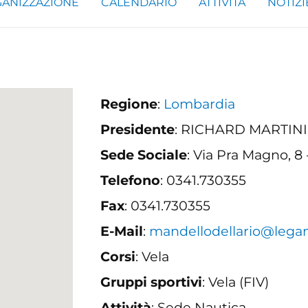
ANIZZAZIONE
CALENDARIO
ATTIVITÀ
NOTIZI
Regione
:
Lombardia
Presidente
: RICHARD MARTINI
Sede Sociale
: Via Pra Magno, 
Telefono
: 0341.730355
Fax
: 0341.730355
E-Mail
:
mandellodellario@legan
Corsi
: Vela
Gruppi sportivi
: Vela (FIV)
Attività
: Sede Nautica