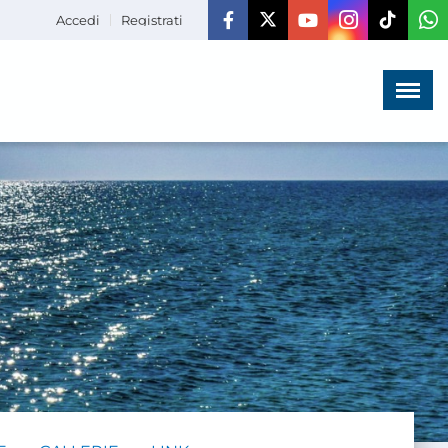
Accedi
Registrati
Menù
×
HOME
CHI SIAMO
LA VITA
DELL'ASSOCIAZIONE
COMUNICAZIONE,
PROGETTI ED EDITORIA
AMMINISTRAZIONE
TRASPARENTE