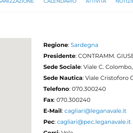
ANIZZAZIONE
CALENDARIO
ATTIVITÀ
NOTIZI
Regione
:
Sardegna
Presidente
: CONTRAMM. GIUS
Sede Sociale
: Viale C. Colombo
Sede Nautica
: Viale Cristoforo 
Telefono
: 070.300240
Fax
: 070.300240
E-Mail
:
cagliari@leganavale.it
Pec
:
cagliari@pec.leganavale.it
Corsi
: Vela