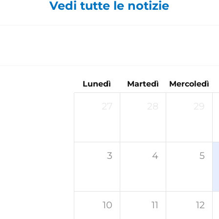
Vedi tutte le notizie
Lunedì
Martedì
Mercoledì
27
28
29
3
4
5
10
11
12