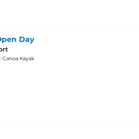
 Open Day
ort
 - Canoa Kayak