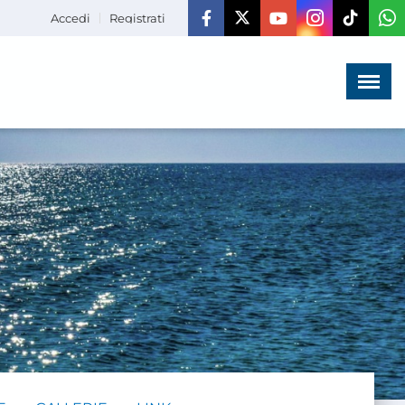
Accedi
Registrati
Menù
×
HOME
CHI SIAMO
LA VITA
DELL'ASSOCIAZIONE
COMUNICAZIONE,
PROGETTI ED EDITORIA
AMMINISTRAZIONE
TRASPARENTE