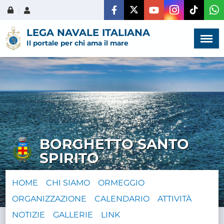
Menù
×
LEGA NAVALE ITALIANA
Il portale per chi ama il mare
HOME
CHI SIAMO
BORGHETTO SANTO
LA VITA
SPIRITO
DELL'ASSOCIAZIONE
HOME
CHI SIAMO
ORMEGGIO
COMUNICAZIONE,
ORGANIZZAZIONE
CALENDARIO
PROGETTI ED EDITORIA
ATTIVITÀ
NOTIZIE
GALLERIE
LINK
AMMINISTRAZIONE