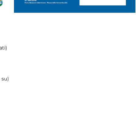
ti)
 su)