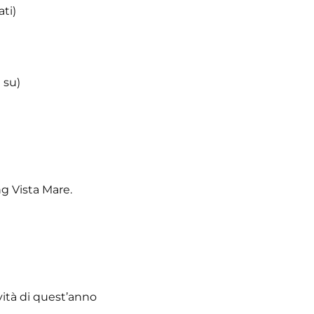
ti)
 su)
ng Vista Mare.
ovità di quest’anno