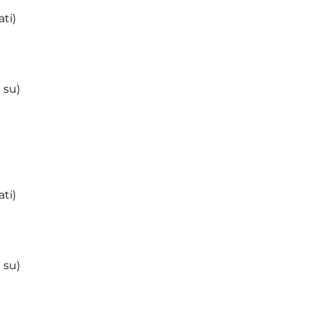
ti)
 su)
ti)
 su)