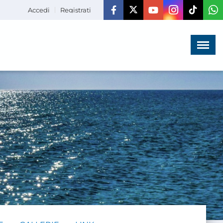
Accedi
Registrati
Menù
×
HOME
CHI SIAMO
LA VITA
DELL'ASSOCIAZIONE
COMUNICAZIONE,
PROGETTI ED EDITORIA
AMMINISTRAZIONE
TRASPARENTE