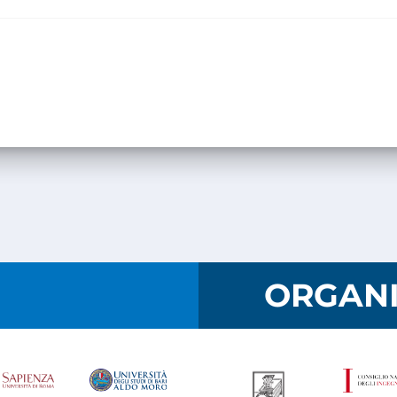
I
ORGANI